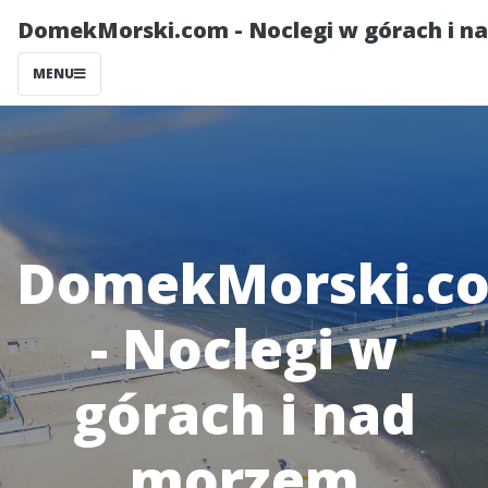
DomekMorski.com - Noclegi w górach i 
MENU
DomekMorski.c
- Noclegi w
górach i nad
morzem