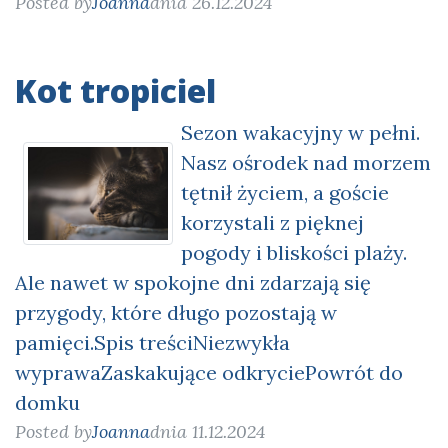
Posted by
Joanna
dnia 26.12.2024
Kot tropiciel
Sezon wakacyjny w pełni.
Nasz ośrodek nad morzem
tętnił życiem, a goście
korzystali z pięknej
pogody i bliskości plaży.
Ale nawet w spokojne dni zdarzają się
przygody, które długo pozostają w
pamięci.Spis treściNiezwykła
wyprawaZaskakujące odkryciePowrót do
domku
Posted by
Joanna
dnia 11.12.2024